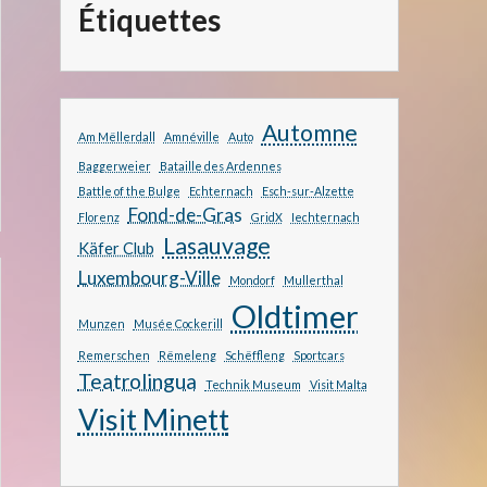
Étiquettes
Automne
Am Mëllerdall
Amnéville
Auto
Baggerweier
Bataille des Ardennes
Battle of the Bulge
Echternach
Esch-sur-Alzette
Fond-de-Gras
Florenz
GridX
Iechternach
Lasauvage
Käfer Club
Luxembourg-Ville
Mondorf
Mullerthal
Oldtimer
Munzen
Musée Cockerill
Remerschen
Rëmeleng
Schëffleng
Sportcars
Teatrolingua
Technik Museum
Visit Malta
Visit Minett