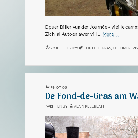
E puer Biller vun der Journée « vieille ca
Journée
Zich, al Autoen awer vill …
More
→
« vieille
carrosserie
JOURNÉE
28 JUILLET 2025
FOND-DE-GRAS
,
OLDTIMER
,
VI
« VIEILLE
–
CARROSSERIE »
AMTF
–
Train
AMTF
1900
TRAIN
am
1900
AM
Fond-
PUBLISHED
PHOTOS
FOND-
IN
de-
De Fond-de-Gras am W
DE-
Gras
GRAS
(2025)
(2025)
WRITTEN BY
ALAIN KLEEBLATT