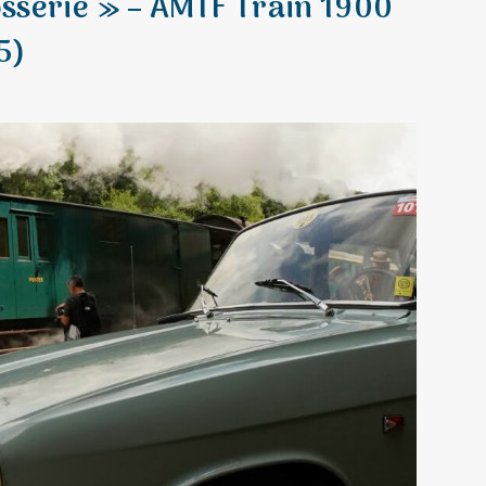
osserie » – AMTF Train 1900
5)