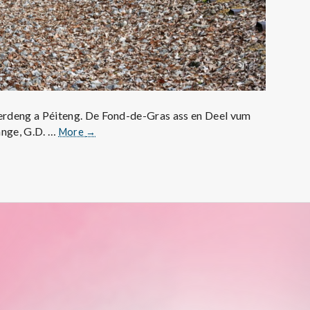
deng a Péiteng. De Fond-de-Gras ass en Deel vum
Am
ange, G.D. …
More
→
Fond-
de-
Gras