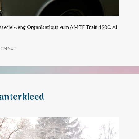
rrosserie », eng Organisatioun vum AMTF Train 1900. Al
 »
SIT MINETT
anterkleed