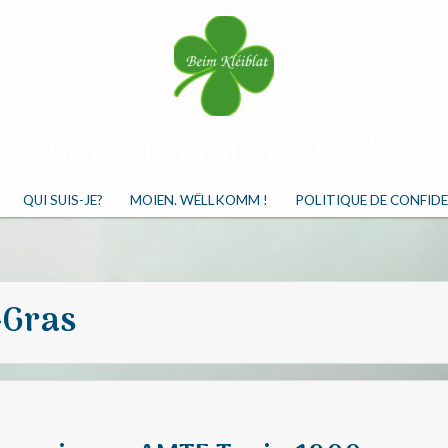
Beim Kléiblat's Alain
Perséinlech Spaweckssäit vum Alain Kleeblatt
QUI SUIS-JE?
MOIEN. WËLLKOMM !
POLITIQUE DE CONFID
-Gras