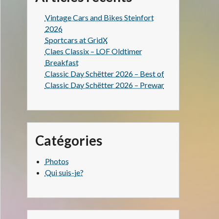
Vintage Cars and Bikes Steinfort
2026
Sportcars at GridX
Claes Classix – LOF Oldtimer
Breakfast
Classic Day Schëtter 2026 – Best of
Classic Day Schëtter 2026 – Prewar
Catégories
Photos
Qui suis-je?