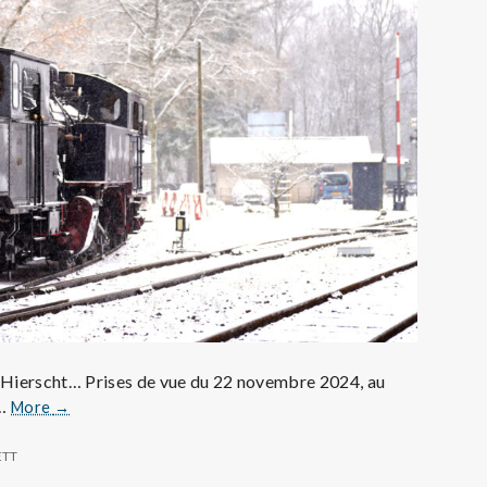
Hierscht… Prises de vue du 22 novembre 2024, au
De
 …
More
→
Fond-
de-
ETT
Gras