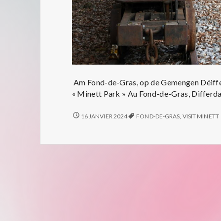
Am Fond-de-Gras, op de Gemengen Déiffer
« Minett Park » Au Fond-de-Gras, Differd
AM
16 JANVIER 2024
FOND-DE-GRAS
,
VISIT MINETT
FOND-
DE-
GRAS