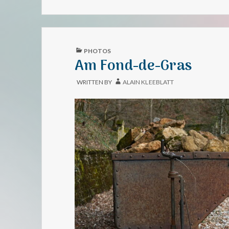
DE-
GRAS
AM
WANTERKLEED
PUBLISHED
PHOTOS
IN
Am Fond-de-Gras
WRITTEN BY
ALAIN KLEEBLATT