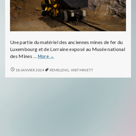
a
t
'
s
Une partie du matériel des anciennes mines de fer du
Luxembourg et de Lorraine exposé au Musée national
A
Am
des Mines …
More
→
Nationale
l
Grouwemusée
AM
18 JANVIER 2024
RËMELENG
,
VISIT MINETT
NATIONALE
vu
a
GROUWEMUSÉE
Rëmeleng
VU
i
RËMELENG
n
Perséinlech
Spaweckssäit
vum
Alain