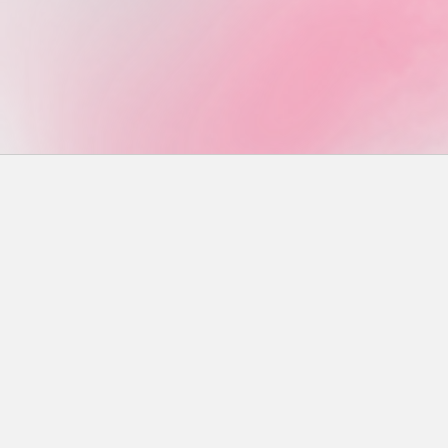
Rechercher
RECHERCHER
Articles récents
Vintage Cars and Bikes Steinfort 2026
Sportcars at GridX
Claes Classix – LOF Oldtimer Breakfast